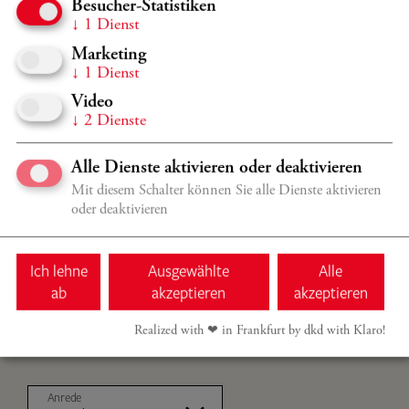
Besucher-Statistiken
↓
1
Dienst
Marketing
↓
1
Dienst
Video
↓
2
Dienste
Alle Dienste aktivieren oder deaktivieren
Bleiben Sie auf dem
Mit diesem Schalter können Sie alle Dienste aktivieren
oder deaktivieren
Laufenden!
Ich lehne
Ausgewählte
Alle
ab
akzeptieren
akzeptieren
Verpassen Sie nichts, melden Sie sich direkt zum Newsletter
der Kronberg Academy an und folgen Sie uns auf Social
Realized with ❤︎ in Frankfurt by dkd with Klaro!
Media!
Anrede