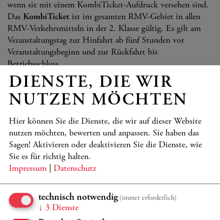
wenn sie mit einem KombiTicket-Aufdruck versehen sind.
Das
KombiTicket
ist im gesamten RMV-Gebiet in allen
RMV-Verkehrsmitteln in der 2. Klasse gültig. Es gilt am
Veranstaltungstag zur Hinfahrt ab fünf Stunden vor
Veranstaltungsbeginn und zur Rückfahrt bis
Betriebsschluss.
DIENSTE, DIE WIR
Mehr Informationen zum öffentlichen Nahverkehr finden
Sie unter
www.rmv.de
NUTZEN MÖCHTEN
Hier können Sie die Dienste, die wir auf dieser Website
Mit der S-Bahn
nutzen möchten, bewerten und anpassen. Sie haben das
Sagen! Aktivieren oder deaktivieren Sie die Dienste, wie
Sie es für richtig halten.
Mit dem Bus
Impressum
|
Datenschutz
technisch notwendig
(immer erforderlich)
Mit dem Auto
↓
3
Dienste