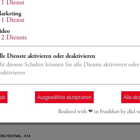
serlis, Commander of the British Empire (CBE),
1
Dienst
ckau und wurde im Jahr 2013 in die Gramopho
arketing
1
Dienst
von nur zwei Cellisten, denen diese Ehre noch z
ideo
 die Wigmore Hall Gold Medal verliehen. Die me
2
Dienste
arquis de Corberon (Nelsova) Stradivarius von 
oyal Academy of Music zur Verfügung gestellt w
lle Dienste aktivieren oder deaktivieren
it diesem Schalter können Sie alle Dienste aktivieren oder
eaktivieren
 ab
Ausgewählte akzeptieren
Alle ak
Realized with ❤︎ in Frankfurt by dkd w
RG FESTIVAL - K14