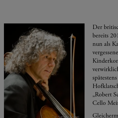
Der britis
bereits 2
nun als K
vergessene
Kinderkonz
verwirklic
spätesten
Hofklatsc
„Robert Sc
Cello Mei
Gleicherma
© Satoshi Aoyagi