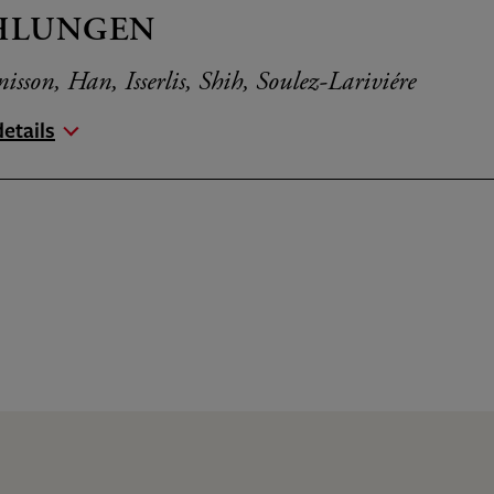
HLUNGEN
sson, Han, Isserlis, Shih, Soulez-Lariviére
etails