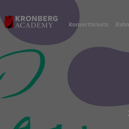
Konzerttickets
Rah