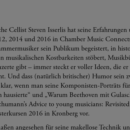
che Cellist Steven Isserlis hat seine Erfahrungen
012, 2014 und 2016 in Chamber Music Connects
ammermusiker sein Publikum begeistert, in hist
n musikalischen Kostbarkeiten stöbert, Musikbü
erte gibt – immer steckt er voller Ideen, die 
ht. Und dass (natürlich britischer) Humor sein 
s klar, wenn man seine Komponisten-Porträts fü
h hausierte“ und „Warum Beethoven mit Gulasc
humann’s Advice to young musicians: Revisited by
sterkursen 2016 in Kronberg vor.
ßen angesehen für seine makellose Technik und s