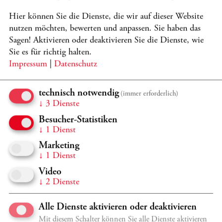
STRAHLKRAFT
Hier können Sie die Dienste, die wir auf dieser Website
Lyniv, Moser, Youth Symphony Orchestra of Ukraine
nutzen möchten, bewerten und anpassen. Sie haben das
Programmdetails
TICKETS
Sagen! Aktivieren oder deaktivieren Sie die Dienste, wie
Sie es für richtig halten.
JETZT KONZERTPAKET MIT 20% RABATT BUCHEN
Impressum
|
Datenschutz
technisch notwendig
(immer erforderlich)
Mi 23.9.
20:30 Uhr
↓
3
Dienste
Großer Saal, Casals Forum
Besucher-Statistiken
↓
1
Dienst
2026/2027 KRONBERG FESTIVAL - K5
Marketing
WUNDER & WEGE
↓
1
Dienst
Hampson, Lyniv, Youth Symphony Orchestra of Ukraine
Video
Programmdetails
TICKETS
↓
2
Dienste
Alle Dienste aktivieren oder deaktivieren
JETZT KONZERTPAKET MIT 20% RABATT BUCHEN
Mit diesem Schalter können Sie alle Dienste aktivieren