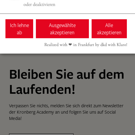
oder deaktivieren
Ich lehne
Ausgewählte
Alle
ab
akzeptieren
akzeptieren
Realized with ❤︎ in Frankfurt by dkd with Klaro!
Bleiben Sie auf dem
Laufenden!
Verpassen Sie nichts, melden Sie sich direkt zum Newsletter
der Kronberg Academy an und folgen Sie uns auf Social
Media!