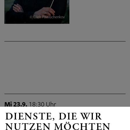
© Oleh Pavliuchenkov
Mi 23.9.
18:30 Uhr
Großer Saal, Casals Forum
DIENSTE, DIE WIR
2026/2027 KRONBERG FESTIVAL - K4
NUTZEN MÖCHTEN