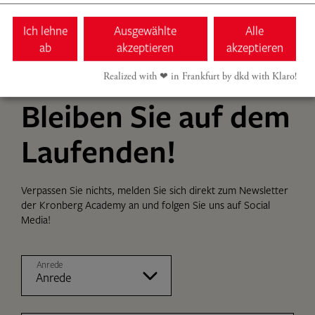
Ich lehne
Ausgewählte
Alle
ab
akzeptieren
akzeptieren
Realized with ❤︎ in Frankfurt by dkd with Klaro!
Bleiben Sie auf dem
Laufenden!
Verpassen Sie nichts, melden Sie sich direkt zum Newsletter
der Kronberg Academy an und folgen Sie uns auf Social
Media!
Anrede