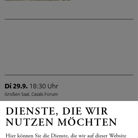
Di 29.9.
18:30 Uhr
Großen Saal, Casals Forum
2026/2027 KRONBERG FESTIVAL - K15
DIENSTE, DIE WIR
ILLUMINATION
NUTZEN MÖCHTEN
Bendix-Balgley, Ensemble Resonanz, Minasi, Prohaska
Programmdetails
TICKETS
Hier können Sie die Dienste, die wir auf dieser Website