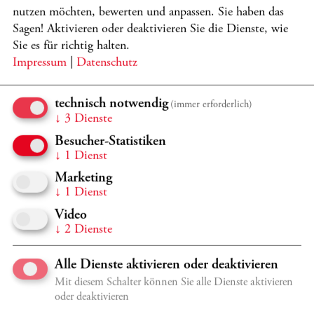
nutzen möchten, bewerten und anpassen. Sie haben das
Sagen! Aktivieren oder deaktivieren Sie die Dienste, wie
JETZT KONZERTPAKET MIT 20% RABATT BUCHEN
Sie es für richtig halten.
Impressum
|
Datenschutz
Di 29.9.
20:30 Uhr
technisch notwendig
(immer erforderlich)
Großer Saal, Casals Forum
↓
3
Dienste
2026/2027 KRONBERG FESTIVAL - K16
Besucher-Statistiken
SCHICKSAL
↓
1
Dienst
Marketing
Altstaedt, Ensemble Resonanz, Minasi
↓
1
Dienst
Programmdetails
TICKETS
Video
↓
2
Dienste
JETZT KONZERTPAKET MIT 20% RABATT BUCHEN
Alle Dienste aktivieren oder deaktivieren
Mit diesem Schalter können Sie alle Dienste aktivieren
oder deaktivieren